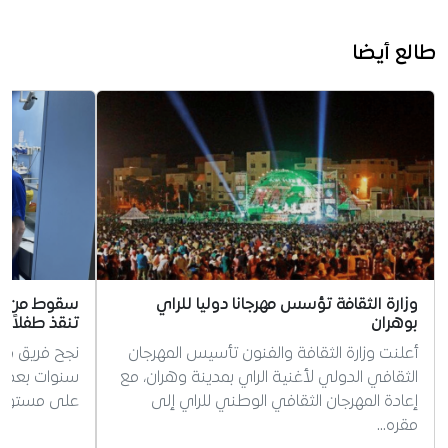
طالع أيضا
وزارة الثقافة تؤسس مهرجانا دوليا للراي
سقوط من علو
بوهران
تنقذ طفلاً ف
أعلنت وزارة الثقافة والفنون تأسيس المهرجان
الثقافي الدولي لأغنية الراي بمدينة وهران، مع
سنوات بعد إص
إعادة المهرجان الثقافي الوطني للراي إلى
على مستوى ا
مقره…