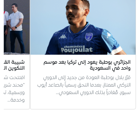
الجزائري بوطبة يعود إلى تركيا بعد موسم
شبيبة القبائ
واحد في السعودية
التكوين الجد
قرّر بلال بوطبة العودة من جديد إلى الدوري
افتتحت شبيبة
التركي الممتاز، بعدما التحق رسمياً بالصاعد أيوب
"محند شريف
سبور، مُغادراً بذلك الدوري السعودي…
ورسمية، تخليد
وخدمة…