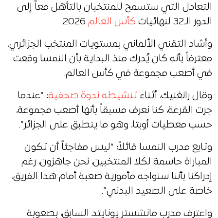
التعادل التي ستسمح للمنتخبان بالتأهل معاً إلى
الدور الـ32 لنهائيات
كأس العالم
2026.
وأشاد التقني الألماني بمستويات المنتخب الجزائري،
معترفاً بأنه كان يُدرك منذ البداية بأن النمسا وقعت
في أصعب مجموعة في كأس العالم.
وقال رانغنيك، أثناء
تنشيطه ندوة صحفية
: “عندما
جرت القرعة، كنا نعرف مسبقاً بأنها أصعب مجموعة،
حسب معطيات أوبتا، وهو ما ينطبق على الجزائر”.
وتابع مدرب النمسا قائلاً: “ليس مفاجئاً أن تكون
المباراة حاسمة لكلا المنتخبين، نحن جاهزون، رغم
إدراكنا بأننا سنواجه مأمورية صعبة أمام هذا الفريق،
خاصة على الصعيد البدني”.
واعترف مدرب مانشستر يونايتد السابق، بصعوبة