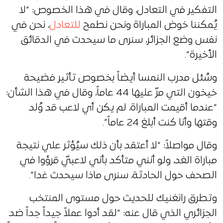
التفكير في التعادل، وقال في هذا الخصوص: “لا
يُمكننا خوض المباراة ونحن نطمح
للتعادل
، نحن في
نفس وضع الجزائر، سنرى ما سيحدث في الدقائق
الأخيرة”.
وسُئل مدرب النمسا أيضاً بخصوص تأثير فضيحة
خيخون التي مرّ عليها 44 عاماً، وقال في هذا الشأن:
“عندما أقيمت المباراة، لم يكن أي لاعب قد وُلد
وقتها وأنا كنت أبلغ 24 عاماً”.
وقال مواصلاً: “لا أعتقد بأن ذلك سيُؤثر علي نتيجة
مباراة الغد، ولو أنني متأكد بأني لاعبيّ قرؤوا في
الصحف حول الحادثة، سنرى ماذا سيحدث غدا”.
وتطرق رانغنيك للحديث حول مستوى المنتخب
الجزائري الذي قال عنه: “لقد أدوا عملاً جيداً جداً ضد