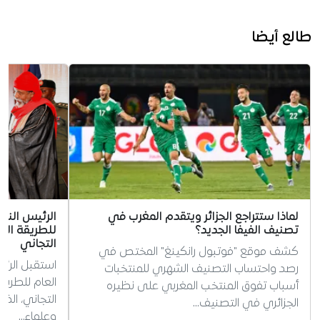
طالع أيضا
لماذا ستتراجع الجزائر ويتقدم المغرب في
الرئيس الني
تصنيف الفيفا الجديد؟
للطريقة الت
التجاني
كشف موقع "فوتبول رانكينغ" المختص في
استقبل الرئي
رصد واحتساب التصنيف الشهري للمنتخبات
العام للطريق
أسباب تفوق المنتخب المغربي على نظيره
التجاني، ال
الجزائري في التصنيف…
وعلماء…