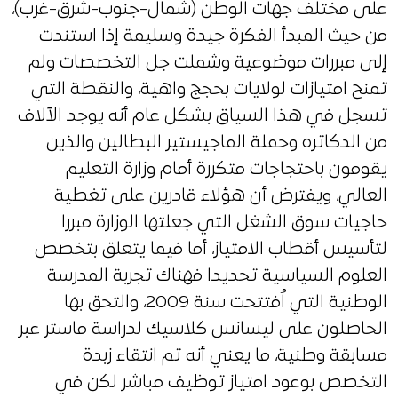
على مختلف جهات الوطن (شمال-جنوب-شرق-غرب)،
من حيث المبدأ الفكرة جيدة وسليمة إذا استندت
إلى مبررات موضوعية وشملت جل التخصصات ولم
تمنح امتيازات لولايات بحجج واهية، والنقطة التي
تسجل في هذا السياق بشكل عام أنه يوجد الآلاف
من الدكاتره وحملة الماجيستير البطالين والذين
يقومون باحتجاجات متكررة أمام وزارة التعليم
العالي، ويفترض أن هؤلاء قادرين على تغطية
حاجيات سوق الشغل التي جعلتها الوزارة مبررا
لتأسيس أقطاب الامتياز، أما فيما يتعلق بتخصص
العلوم السياسية تحديدا فهناك تجربة المدرسة
الوطنية التي اُفتتحت سنة 2009، والتحق بها
الحاصلون على ليسانس كلاسيك لدراسة ماستر عبر
مسابقة وطنية، ما يعني أنه تم انتقاء زبدة
التخصص بوعود امتياز توظيف مباشر لكن في