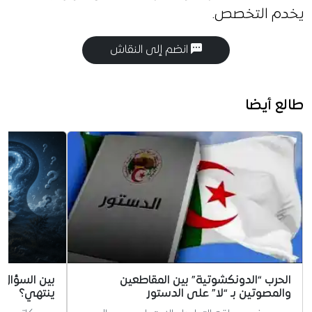
يخدم التخصص.
انضم إلى النقاش
طالع أيضا
الحرب “الدونكشوتية” بين المقاطعين
بين السؤال و
والمصوتين بـ “لا” على الدستور
ينتهي؟