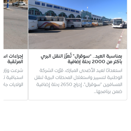
بمناسبة العيد.. “سوقرال” تُعزّز النقل البري
إجراءات استب
بأكثر من 2000 رحلة إضافية
المرتقبة
استعدادًا لعيد الأضحى المبارك، قرّرت الشركة
شرعت وزارة ا
الوطنية لتسيير واستغلال المحطات البرية لنقل
استباقية تحس
المسافرين "سوقرال"، إدراج 2650 رحلة إضافية
الولايات جاه
ضمن برنامجها…