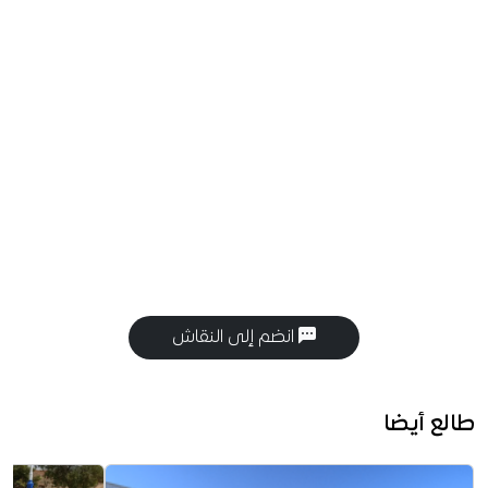
انضم إلى النقاش
طالع أيضا