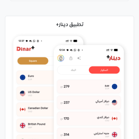
تطبيق دينار+