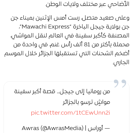
الأضاحي عبر مختلف ولايات الوطن.
وعلى صعيد متصل، رست أمس الإثنين بميناء جن
جن بولاية جيجل الباخرة “Mawachi Express”،
المصنفة كأكبر سفينة في العالم لنقل المواشي،
محملة بأكثر من 81 ألف رأس غنم، في واحدة من
أضخم الشحنات التي تستقبلها الجزائر خلال الموسم
الجاري.
من رومانيا إلى جيجل… قصة أكبر سفينة
مواشٍ ترسو بالجزائر
pic.twitter.com/1tCEwUnn2i
— أوراس | Awras (@AwrasMedia)