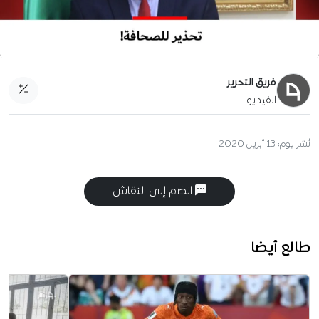
فريق التحرير
الفيديو
نُشر يوم:
13 أبريل 2020
انضم إلى النقاش
طالع أيضا