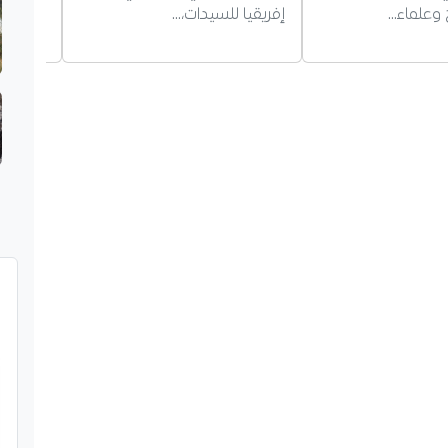
وعلماء…
إفريقيا للسيدات،…
حول…