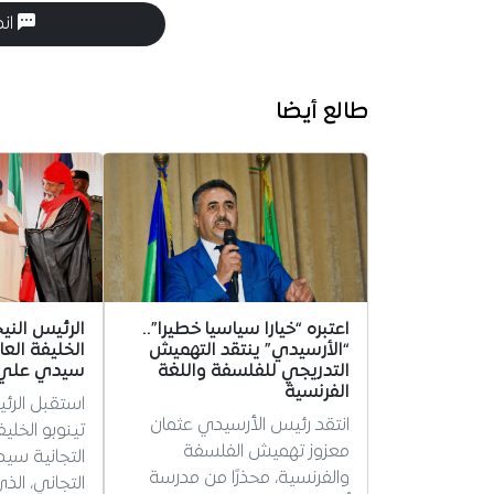
انض
طالع أيضا
اعتبره “خيارا سياسيا خطيرا”..
الرئيس الني
“الأرسيدي” ينتقد التهميش
الخليفة العا
التدريجي للفلسفة واللغة
سيدي علي ب
الفرنسية
استقبل الرئ
انتقد رئيس الأرسيدي عثمان
تينوبو الخلي
معزوز تهميش الفلسفة
التجانية سي
والفرنسية، محذرًا من مدرسة
التجاني، ال