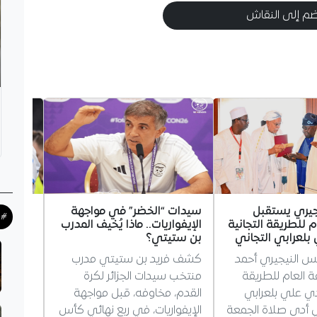
م إلى النقاش
جيري يستقبل
سيدات “الخضر” في مواجهة
غويري 
#ح
م للطريقة التجانية
الإيفواريات.. ماذا يُخيف المدرب
مستقبله
لعرابي التجاني
بن ستيتي؟
مرسيليا
يس النيجيري أحمد
كشف فريد بن ستيتي مدرب
أجاب ال
فة العام للطريقة
منتخب سيدات الجزائر لكرة
غويري،
دي علي بلعرابي
القدم، مخاوفه، قبل مواجهة
بمستقبل
ذي أدى صلاة الجمعة
الإيفواريات، في ربع نهائي كأس
يؤكد بق