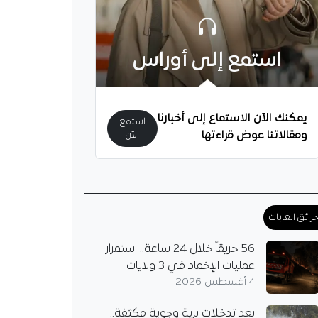
استمع إلى أوراس
يمكنك الآن الاستماع إلى أخبارنا
استمع
ومقالاتنا عوض قراءتها
الآن
يُثير الشكوك حول
رائق الغابات
.. هل يُريد مغادرة
؟
56 حريقاً خلال 24 ساعة.. استمرار
دولي الجزائري أمين
عمليات الإخماد في 3 ولايات
 على أسئلة تتعلق
4 أغسطس 2026
ه مع مرسيليا، لكن لم
اءه مع الفريق، بل تحدث
بعد تدخلات برية وجوية مكثفة..