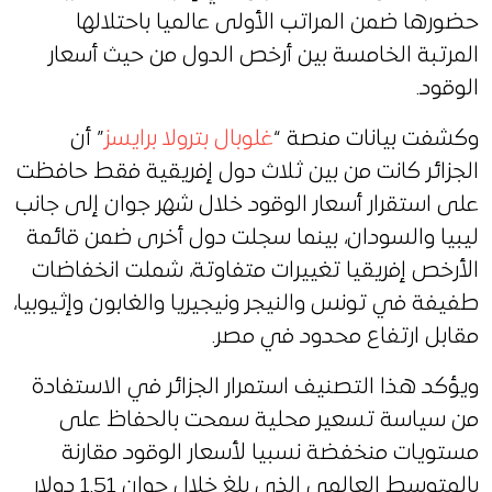
حضورها ضمن المراتب الأولى عالميا باحتلالها
المرتبة الخامسة بين أرخص الدول من حيث أسعار
الوقود.
وكشفت بيانات منصة “
غلوبال بترولا برايسز
” أن
الجزائر كانت من بين ثلاث دول إفريقية فقط حافظت
على استقرار أسعار الوقود خلال شهر جوان إلى جانب
ليبيا والسودان، بينما سجلت دول أخرى ضمن قائمة
الأرخص إفريقيا تغييرات متفاوتة، شملت انخفاضات
طفيفة في تونس والنيجر ونيجيريا والغابون وإثيوبيا،
مقابل ارتفاع محدود في مصر.
ويؤكد هذا التصنيف استمرار الجزائر في الاستفادة
من سياسة تسعير محلية سمحت بالحفاظ على
مستويات منخفضة نسبيا لأسعار الوقود مقارنة
بالمتوسط العالمي الذي بلغ خلال جوان 1.51 دولار