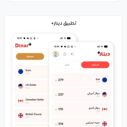
تطبيق دينار+