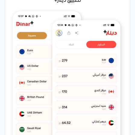
تطبيق دينار+