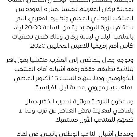
الجمعة، بمعسكر المنتخب الوطني المحلي، المقام
بمدينة بركان المغربية، تحسبا لمباراة العودة بين
المنتخب الوطني المحلي ونظيره المغربي، التي
ستقام سهرة اليوم بداية من الساعة 20:00 ليلا،
بالملعب البلدي لبدية بركان، وذلك ضمن تصفيات
كأس أمم إفريقيا للاعبين المحليين 2020.
وتوجه جمال بلماضي إلى المغرب، منتشيا بفوز باهر
بثلاثية نظيفة، حققه رفقة أشباله أمام المنتخب
الكولومبي وديا، سهرة السبت 15 أكتوبر الماضي
بملعب بيار موروي بمدينة ليل الفرنسية.
وستكون الفرصة مواتية لمدرب الخضر جمال
بلماضي لمعاينة بعض العناصر عن قرب، ولما لا
ضمهم للمنتخب الأول مستقبلا.
وتعادل أشبال الناخب الوطني باتيلي، في لقاء