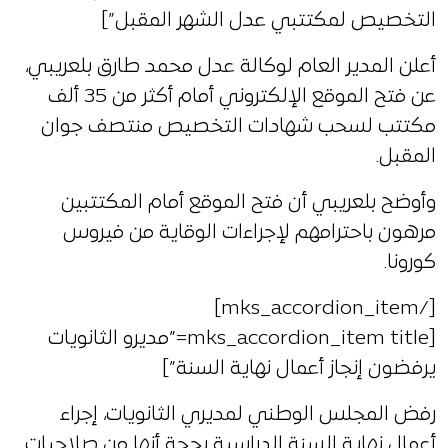
التخصيص لمكتتبي عدل الشهر المقبل”]
أعلن المدير العام لوكالة عدل محمد طارق بلعريبي،
عن فتح الموقع الإلكتروني أمام أكثر من 35 ألف
مكتتب لسحب شهادات التخصيص منتصف جوان
المقبل.
وأوضح بلعريبي أن فتح الموقع أمام المكتتبين
مرهون باحترامهم لإجراءات الوقاية من فيروس
كورونا.
[/mks_accordion_item]
[mks_accordion_item title=”مديرو الثانويات
يرفضون إنجاز أعمال نهاية السنة”]
رفض المجلس الوطني لمديري الثانويات، إجراء
أعمال نهاية السنة الدراسية بحجة أنها من صلاحيات