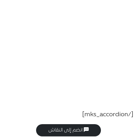
[/mks_accordion]
انضم إلى النقاش