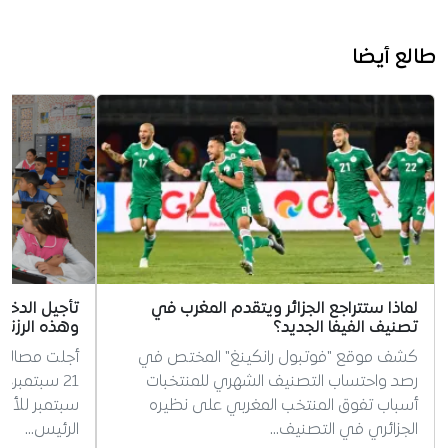
طالع أيضا
لماذا ستتراجع الجزائر ويتقدم المغرب في
تصنيف الفيفا الجديد؟
وهذه الرزنام
كشف موقع "فوتبول رانكينغ" المختص في
أجلت مصالح ا
رصد واحتساب التصنيف الشهري للمنتخبات
أسباب تفوق المنتخب المغربي على نظيره
سبتمبر للأسا
الجزائري في التصنيف…
الرئيس…