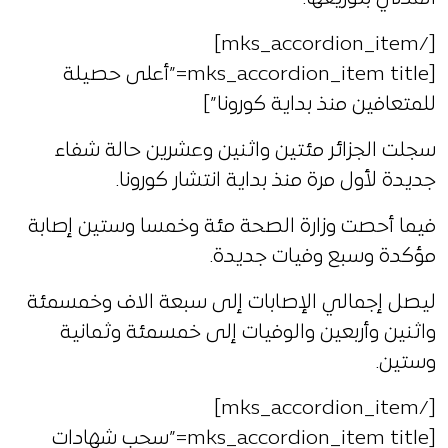
[/mks_accordion_item]
[mks_accordion_item title=”أعلى حصيلة
للمتعافين منذ بداية كورونا”]
سجلت الجزائر مئتين واثنين وعشرين حالة شفاء
جديدة لأول مرة منذ بداية انتشار كورونا.
فيما أحصت وزارة الصحة مئة وخمسا وستين إصابة
مؤكدة وسبع وفيات جديدة.
ليصل إجمالي الإصابات إلى سبعة الاف وخمسمئة
واثنين وأربعين والوفيات إلى خمسمئة وثمانية
وستين.
[/mks_accordion_item]
[mks_accordion_item title=”سحب شهادات