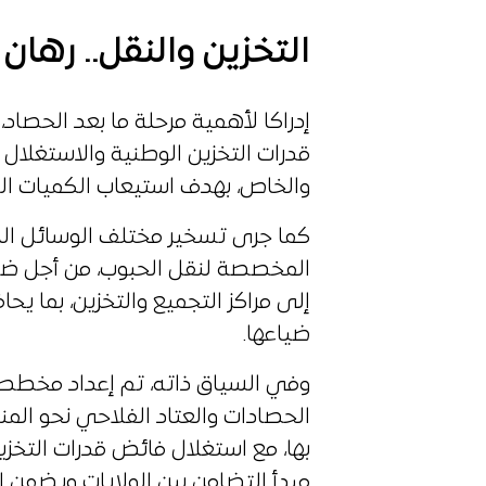
التخزين والنقل.. رها
إدراكا لأهمية مرحلة ما بعد الحصا
قدرات التخزين الوطنية والاستغلال ا
والخاص، بهدف استيعاب الكميات الك
كما جرى تسخير مختلف الوسائل الل
المخصصة لنقل الحبوب، من أجل ضم
إلى مراكز التجميع والتخزين، بما 
ضياعها.
وفي السياق ذاته، تم إعداد مخطط 
الحصادات والعتاد الفلاحي نحو المن
بها، مع استغلال فائض قدرات التخزين
مبدأ التضامن بين الولايات ويضمن اس