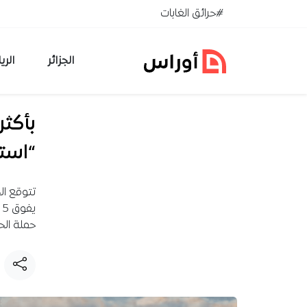
خطي إلى المحتوى
#حرائق الغابات
الجزائر
الري
“است
ي
حملة الح