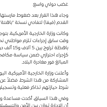
غضب دولي واسع.
وجاء هذا القرار بعد ضغوط مارستها 
القدم (فيفا) لتفادي نسخة “باهتة” ج
وكانت وزارة الخارجية الأمريكية، بت
وقت سابق إجراءات تلزم مواطني نحو 50 دولة نامية بإي
باهظة تراو
كإجراء احترازي ضمن سياسة مكافحة 
المبالغ فور مغادرة البلاد.
وأعلنت وزارة الخارجية الأميركية، ال
المشاركة من هذا الشرط، فضلاً عن 
شرط حيازتهم تذاكر فعلية وتسجيل
وفي هذا السياق، أكدت مساعدة وزير 
أن الإدارة توازن بين الأمن والتسهيل