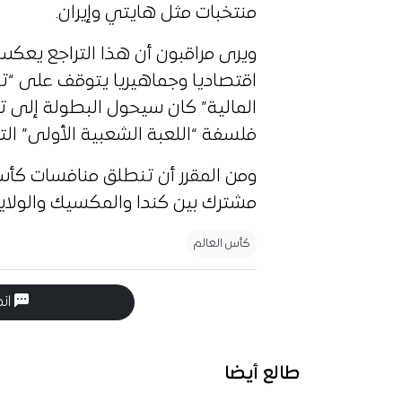
منتخبات مثل هايتي وإيران.
ويرى مراقبون أن هذا التراجع يعكس
اقتصاديا وجماهيريا يتوقف على “تنو
المالية” كان سيحول البطولة إلى ت
فلسفة “اللعبة الشعبية الأولى” الت
مشترك بين كندا والمكسيك والولايا
كأس العالم
انض
طالع أيضا