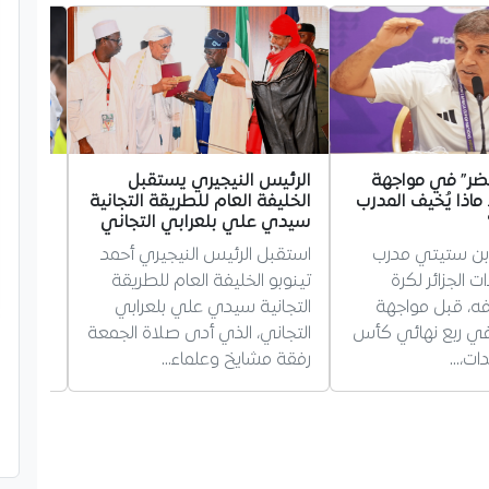
ضر” في مواجهة
الرئيس النيجيري يستقبل
غويري 
. ماذا يُخيف المدرب
الخليفة العام للطريقة التجانية
مستقبله
سيدي علي بلعرابي التجاني
مرسيليا
ن ستيتي مدرب
استقبل الرئيس النيجيري أحمد
أجاب ال
الجزائر لكرة
تينوبو الخليفة العام للطريقة
غويري،
فه، قبل مواجهة
التجانية سيدي علي بلعرابي
بمستقبل
 في ربع نهائي كأس
التجاني، الذي أدى صلاة الجمعة
يؤكد بق
دات،…
رفقة مشايخ وعلماء…
حول…