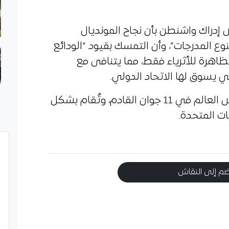
 إدراك واشنطن بأن نجاح المونديال
ع المدرجات”، وأن التمسك بقيود “الودائع
ظاهرة للأثرياء فقط، مما يتنافى مع
ي يسوق لها الاتحاد الدولي.
ومن المقرر أن تنطلق منافسات كأس العالم في 11 جوان القادم، وتُقام بشكل
ت المتحدة.
م إلى النقاش