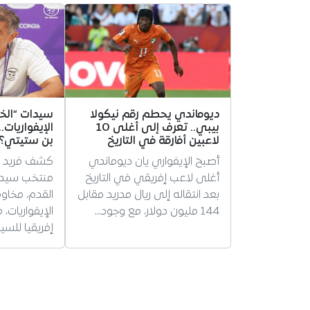
ديوماندي يحطم رقم نيكولا
سيدات “الخ
بيبي.. تعرف إلى أغلى 10
الإيفواريات.
لاعبين أفارقة في التاريخ
بن ستيتي؟
أصبح الإيفواري يان ديوماندي
كشف فريد ب
أغلى لاعب إفريقي في التاريخ
منتخب سيدات 
بعد انتقاله إلى ريال مدريد مقابل
القدم، مخاو
144 مليون دولار، مع وجود…
الإيفواريات،
إفريقيا للسي