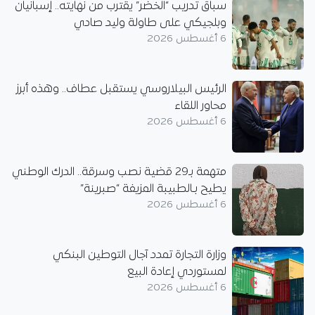
سباق تدريب “الخضر” يقترب من نهايته.. إسبانيان
وبلجيكي على طاولة وليد صادي
6 أغسطس 2026
الرئيس البيلاروسي يستقبل عطاف.. وهذه أبرز
محاور اللقاء
6 أغسطس 2026
متهمة بـ29 قضية نصب وسرقة.. الدرك الوطني
يطيح بـالطبيبة المزيفة “صبرينة”
6 أغسطس 2026
وزارة التجارة تمدد آجال التوطين البنكي
لمستوردي إعادة البيع
6 أغسطس 2026