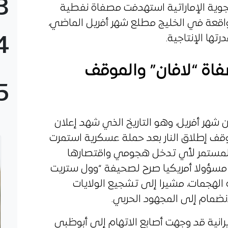
3
لجوية الإماراتية استهدفت مصفاة نفطية
الواقعة في الخليج مطلع شهر أفريل الماضي،
4
تها الإنتاجية.
ة “لافان” والموقف
5
 شهر أفريل، وهو التاريخ الذي شهد إعلان
وقف إطلاق النار بعد حملة عسكرية استمرت
المستمر لأي تدخل هجومي واقتصارها
 مسؤولا أمريكيا صرح لصحيفة “وول ستريت
 الهجمات، مشيرا إلى تشجيع الولايات
انضمام إلى المجهود الحربي.
يرانية قد وجهت أصابع الاتهام إلى أبوظبي