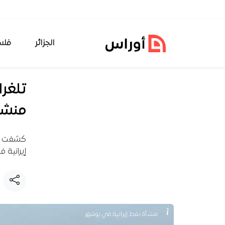
خطي إلى المحتوى
الجزائر
فلس
تلغر
منشآ
كشفت تق
إيرانية 
منشأة نفط إيرانية في بوشهر