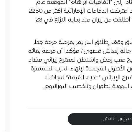
ادا إلى “اتفاقيات أبراهام” الموقعة عام
2020. وحسب البيانات الرسمية، فقد اعترضت الدفاعات الإماراتية أكثر من 2250
طائرة مسيرة و551 صاروخا باليستيا أطلقت من إيران منذ بداية النزاع في 28
 وقف إطلاق النار يمر بمرحلة حرجة جدا،
حالة إنعاش قصوى”، مؤكدا أن فرصة بقائه
هذا التصريح عقب رفض واشنطن لمقترح إيراني مضاد
 100 مليار دولار من الأصول المجمدة لإنهاء الحرب المستمرة
المقترح الإيراني “عديم القيمة” لتجاهله
النووية لطهران وتخصيب اليورانيوم.
م إلى النقاش