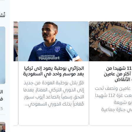
نُش
غزة تشيع 112 شهيدا من
الجزائري بوطبة يعود إلى تركيا
عطاف في
أكثر من عامين
بعد موسم واحد في السعودية
تتضمن ل
لأنقاض
التعاون
قرّر بلال بوطبة العودة من جديد
ن عامين ونصف تحت
بدأ وزي
إلى الدوري التركي الممتاز، بعدما
ال
الأنقاض، شيعت غزة 112 شهيدا
رسمية إ
التحق رسمياً بالصاعد أيوب سبور،
في
بو شريعة
لقاءات 
مُغادراً بذلك الدوري السعودي…
5 أغسطس 2026
ي جنازة جماعية
العلاقا
القضايا 