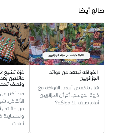
طالع أيضا
الفواكه تبتعد عن موائد
الجزائريين
عائلتين بعد 
ونصف تحت ا
هل تنخفض أسعار الفواكه مع
بعد أكثر م
ذروة الموسم.. أم أن الجزائريين
أمام صيف بلا فواكه؟
من عائلتي أ
والحساينة ف
أعادت…