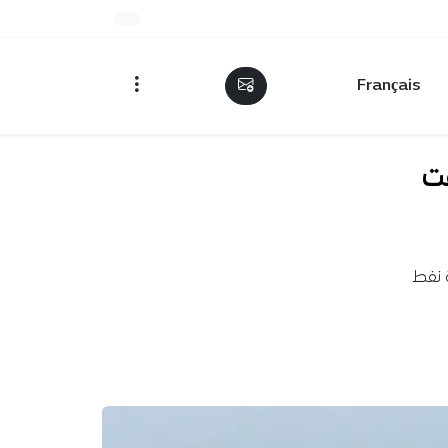
Français
ت
 نفط