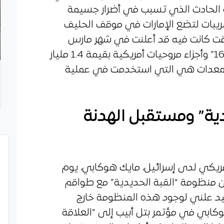
 الحادث الذي تسبب في أضرار جسيمة
ريبات لتضع الإمارات في موقف الحليف
قت كانت فيه قد أعلنت في شهر مارس
2025 عن صفقة شراء طائرات “إف-16” وأجزاء مروحيات أمريكية بقيمة 1.4 مليار
ه المعدات هي التي استخدمت في عملية
ية” ومستقبل الهدنة
يكي لدى إسرائيل، مايك هوكابي، يوم
 من منظومة “القبة الحديدية” مع طواقم
كيد علني لوجود هذه المنظومة خارج
هوكابي في مؤتمر بتل أبيب إلى “العلاقة