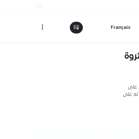
Français
روة
ظ على
 له على