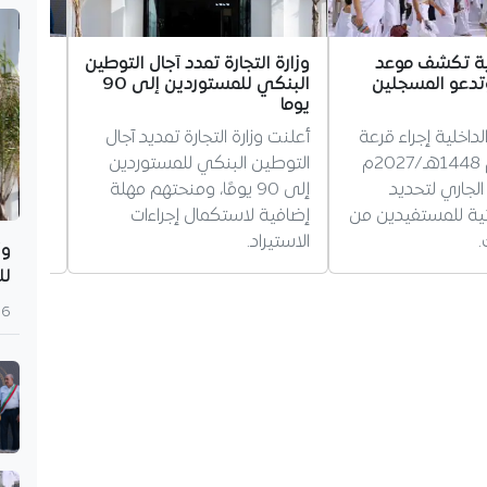
لية تكشف موعد
وزارة التجارة تمدد آجال التوطين
شبيبة ا
تدعو المسجلين
البنكي للمستوردين إلى 90
حناشي ب
يوما
الجديد
لداخلية إجراء قرعة
أعلنت وزارة التجارة تمديد آجال
افتتحت 
الحج لموسم 1448هـ/2027م
التوطين البنكي للمستوردين
التجمع 
أوت الجاري لتحديد
إلى 90 يومًا، ومنحتهم مهلة
حناشي"
ائية للمستفيدين من
إضافية لاستكمال إجراءات
رياضية 
.
الاستيراد.
أبرز رم
وز
لل
6 أغسطس 2026