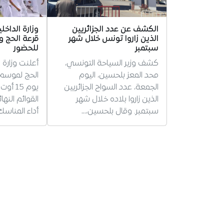
الكشف عن عدد الجزائريين
وزارة الداخ
الذين زاروا تونس خلال شهر
قرعة الحج و
سبتمبر
للحضور
كشف وزير السياحة التونسي،
أعلنت وزارة ا
محد المعز بلحسين، اليوم
الجمعة، عدد السواح الجزائريين
يوم 15 
الذين زاروا بلاده خلال شهر
القوائم النه
سبتمبر. وقال بلحسين،…
أداء المناسك