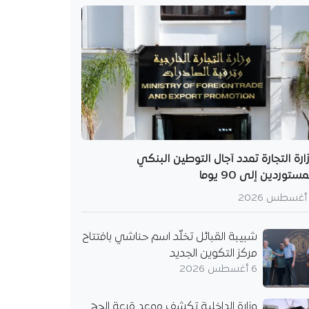
لقبائل تخلّد اسم
افتتاح مركز التكوين
شبيبة القبائل مركز
والتكوين "محند شريف
 بحضور شخصيات
ورسمية، تخليدًا لإرث أحد
وز النادي وخدمة…
ارة التجارة تمدد آجال التوطين البنكي
مستوردين إلى 90 يوما
شبيبة القبائل تخلّد اسم حناشي بافتتاح
مركز التكوين الجديد
6 أغسطس 2026
وزارة الداخلية تكشف موعد قرعة الحج