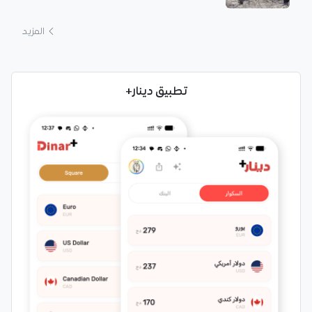
المزيد
تطبيق دينار+