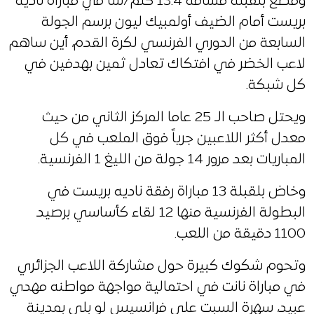
وقطع بلقبلة مسافة 13.4 كلم/سا في مباراة ناديه
بريست أمام الضيف أولمبيك ليون برسم الجولة
السابعة من الدوري الفرنسي لكرة القدم، أين ساهم
لاعب الخضر في افتكاك تعادل ثمين بهدفين في
كل شبكة.
ويحتل صاحب الـ 25 عاما المركز الثاني من حيث
معدل أكثر اللاعبين جرياً فوق الملعب في كل
المباريات بعد مرور 14 جولة من الليغ 1 الفرنسية.
وخاض بلقبلة 13 مباراة رفقة ناديه بريست في
البطولة الفرنسية منها 12 لقاء كأساسي برصيد
1100 دقيقة من اللعب.
وتحوم شكوك كبيرة حول مشاركة اللاعب الجزائري
في مباراة نانت في احتمالية مواجهة مواطنه مهدي
عبيد، سهرة السبت على فرانسيس لو بلي بمدينة