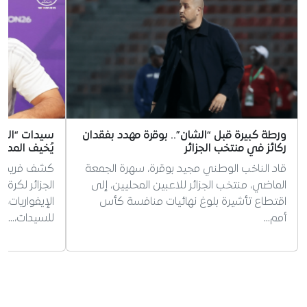
ورطة كبيرة قبل “الشان”.. بوقرة مهدد بفقدان
سيدات “الخضر
ركائز في منتخب الجزائر
يُخيف المدر
قاد الناخب الوطني مجيد بوقرة، سهرة الجمعة
كشف فريد ب
الماضي، منتخب الجزائر للاعبين المحليين، إلى
الجزائر لكرة
اقتطاع تأشيرة بلوغ نهائيات منافسة كأس
الإيفواريات،
أمم…
للسيدات،…