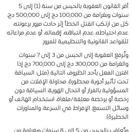
أقر القانون العقوبة بالحبس من سنة (1) إلى 5
سنوات وبغرامة من 100,000 دج إلى 500,000 دج،
كل من ارتكب القتل الخطأ إثر حادث مرور برعونته،
عدم احتياطه، عدم انتباهه، إهماله، أو عدم مراعاته
للقواعد القانونية والتنظيمية للمرور.
وتُرفع العقوبة إلى الحبس من 3 إلى 7 سنوات
والغرامة من 300,000 دج إلى 700,000 دج إذا
اقترن الفعل بأحد الظروف التالية (مثل: السياقة
تحت تأثير أدوية محظورة، محاولة الإفلات من
المسؤولية بالفرار أو انتحال الهوية، السياقة دون
رخصة أو برخصة معلقة/ملغاة، استخدام الهاتف أو
وسائل التسمع، الإفراط في السرعة، والمناورات
الخطيرة).
ويٌعاقب بالحبس من 5 إلى 8 سنوات وبغرامة من