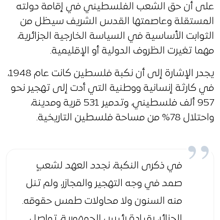
على أن حق الشعب الفلسطيني في إقامة دولته
المستقلة وعاصمتها القدس الشريف سيظل من
الثوابت الأساسية في السياسة الخارجية الجزائرية،
مهما تغيرت الظروف الدولية أو الإقليمية.
يجدر الإشارة إلى أن نكبة فلسطين كانت عام 1948،
في كارثة إنسانية ووطنية التي أدت إلى تهجير نحو
957 ألف فلسطيني، وتدمير 531 قرية ومدينة،
واحتلال 78% من مساحة فلسطين التاريخية.
في ذكرى النكبة، نجدد العهد لشعبٍ
صمد في وجه التهجير والمجازر، ولم تنل
منه السنون ولا محاولات طمس حقوقه.
الجزائر، بقيادة رئيس الجمهورية، تواصل