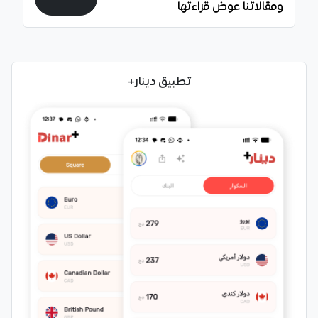
ومقالاتنا عوض قراءتها
تطبيق دينار+