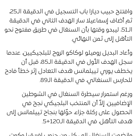
وافتتح حبيب ديارا باب التسجيل في الدقيقة الـ25،
ثم أضاف إسماعيلا سار الهدف الثاني في الدقيقة
الـ51، ليبدو وقتها بأن السنغال في طريق مفتوح نحو
التأهل إلى ثمن النهائي.
وأعاد البديل روميلو لوكاكو الروح للبلجيكيين، عندما
سجل الهدف الأول في الدقيقة الـ85، قبل أن
يخطف يوري تييلمانس هدف التعادل إثر خطأ فادح
للحارس السنغالي، في الدقيقة الـ89.
ورغم استمرار سيطرة السنغال في الشوطين
الإضافيين، إلاّ أن المنتخب البلجيكي نجح في
الحصول على ركلة جزاء، حوّلها بنجاح تييلمانس إلى
هدف التأهل، في الدقيقة الـ120+5.
وانضمت السنغال إلى كل من جنوب إفريقيا وكوت