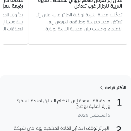
على إثر تعرّض طاقم تربوي للاعتداء.. مديرة
عطاف في بيل
التربية للجزائر غرب تتدخّل
رفيعة لتعزيز
تدخّلت مديرة التربية لولاية الجزائر غرب، على إثر
بدأ وزير الد
تعرّض مدير مدرسة وطاقمه التربوي إلى
بيلاروسيا لإ
الاعتداء. وحسب بيان مديرية التربية لولاية…
العلاقات الثن
الأكثر قراءة
1
ما حقيقة العودة إلى النظام السابق لمنحة السفر؟..
وزارة المالية توضح
5 أغسطس 2026
2
الجزائر توقف أحد أبرز القادة المشتبه بهم في شبكة