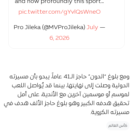
and how profoundly this sport…
pic.twitter.com/gYvlQsWneO
July
— Pro Jileka (@MVProJileka)
6, 2026
ومع بلوغ “الدون” حاجز الـ41 عاماً، يبدو بأن مسيرته
الدولية وصلت إلى نهايتها، بينما قد يُواصل اللعب
لموسم أو موسمين آخرين مع الأندية، على أمل
تحقيق هدفه الكبير وهو بلوغ حاجز الألف هدف في
مسيرته الكروية.
كأس العالم