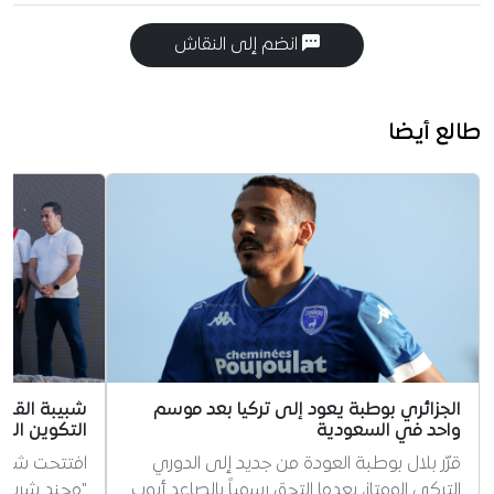
انضم إلى النقاش
طالع أيضا
الجزائري بوطبة يعود إلى تركيا بعد موسم
شبيبة القبائ
واحد في السعودية
التكوين الجد
قرّر بلال بوطبة العودة من جديد إلى الدوري
افتتحت شبيبة
التركي الممتاز، بعدما التحق رسمياً بالصاعد أيوب
"محند شريف