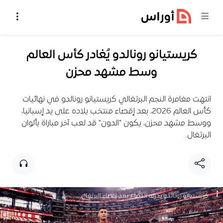
خطي إلى المحتوى
كريستيانو رونالدو يُغادر كأس العالم
وسط مشهد محزن
انتهت مغامرة النجم البرتغالي كريستيانو رونالدو في نهائيات
كأس العالم 2026، بعد إقصاء منتخب بلاده على يد إسبانيا،
ووسط مشهد محزن، يكون "الدون" قد لعب آخر مباراة بألوان
البرتغال.
كريستيانو رونالدو يذرف الدموع بعد إقصاء البرتغال