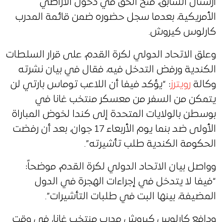
أرسنال السابق، مُنح الحق في دخول الأراضي
الأمريكية، بعدما سجل حضوره ضمن قائمة المدرب
كارلوس كيروش.
وعلق الاتحاد الدولي لكرة القدم، على قرار السلطات
الكندية ورفض التدخل فيه، فقال في بيان نشرته
وكالة
رويترز
: “يؤكد فيفا أن ⁠اللاعب توماس بارتي لن
‌يتمكن ‌من ​السفر ‌من معسكر منتخب ‌غانا في
بوسطن بالولايات المتحدة إلى كندا لخوض المباراة
‌الأولى ضد بنما يوم الأربعاء ⁠17 جوان، ⁠بعد أن رفضت
الحكومة الكندية طلب تأشيرته”.
وواصل بيان الاتحاد الدولي لكرة القدم، موضحاً:
“فيفا لا يتدخل في إجراءات الهجرة في الدول
المضيفة، ​بينها البت ​في طلبات التأشيرات”.
ودافع كارلوس كيروش مدرب منتخب غانا، في وقت