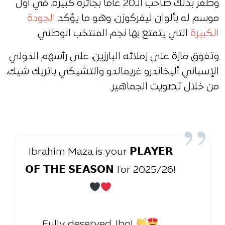
وظفر بذلك صاحب الـ20 عاما بجائزة كبيرة، في أول
موسم له بألوان ليفركوزن، وهو ما يؤكد
الجودة
الكبيرة
التي يتمتع بها نجم المنتخب الوطني.
وتفوق مازة على زملائه البارزين، على رأسهم الدولي
الإسباني أليخاندرو غريمالدو والتشيكي باتريك شيك،
من خلال تصويت الجماهير.
Ibrahim Maza is your 𝗣𝗟𝗔𝗬𝗘𝗥
𝗢𝗙 𝗧𝗛𝗘 𝗦𝗘𝗔𝗦𝗢𝗡 for 2025/26!
Fully deserved, Ibo!