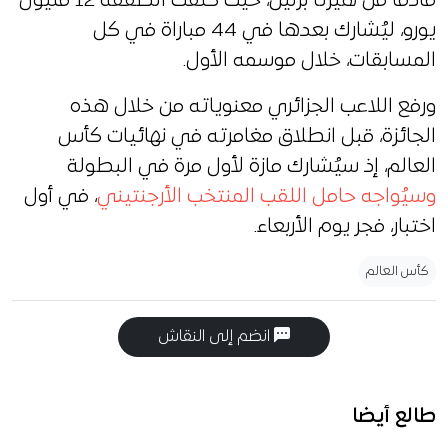
قادماً من هيرتا برلين، حيث كلفت الصفقة 12 مليون
يورو، ليُشارك بعدها في 44 مباراة في كل
المسابقات، خلال موسمه الأول.
ورفع اللاعب الجزائري معنوياته من خلال هذه
الجائزة، قبل انطلاق مغامرته في نهائيات كأس
العالم، إذ سيُشارك مازة لأول مرة في البطولة
وسيُواجه حامل اللقب المنتخب الأرجنتيني
، في أول
اختبار، فجر يوم الأربعاء.
كأس العالم
انضم إلى النقاش
طالع أيضا