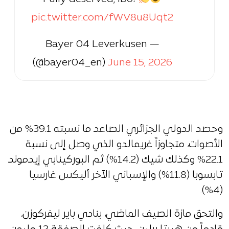
pic.twitter.com/fWV8u8Uqt2
— Bayer 04 Leverkusen
(@bayer04_en)
June 15, 2026
وحصد الدولي الجزائري الصاعد ما نسبته 39.1% من
الأصوات، متجاوزاً غريمالدو الذي وصل إلى نسبة
22.1% وكذلك شيك (14.2%) ثم البوركينابي إيدموند
تابسوبا (11.8%) والإسباني الآخر أليكس غارسيا
(4%).
والتحق مازة الصيف الماضي، بنادي باير ليفركوزن،