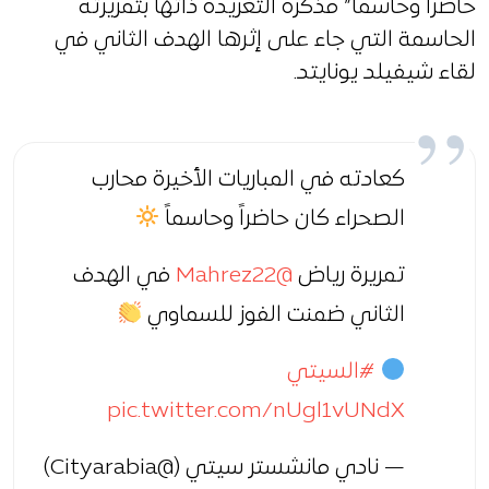
حاضرا وحاسما” مذكرة التغريدة ذاتها بتمريرته
الحاسمة التي جاء على إثرها الهدف الثاني في
لقاء شيفيلد يونايتد.
كعادته في المباريات الأخيرة محارب
الصحراء كان حاضراً وحاسماً
تمريرة رياض
@Mahrez22
في الهدف
الثاني ضمنت الفوز للسماوي
#السيتي
pic.twitter.com/nUgl1vUNdX
— نادي مانشستر سيتي (@Cityarabia)