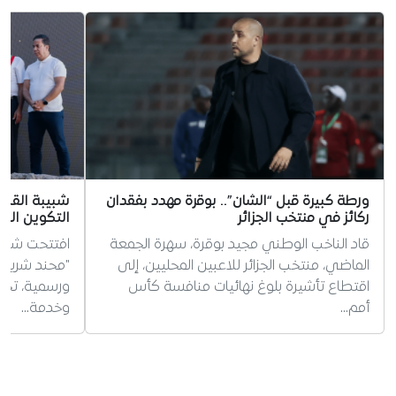
ورطة كبيرة قبل “الشان”.. بوقرة مهدد بفقدان
شبيبة القبائ
ركائز في منتخب الجزائر
التكوين الجد
قاد الناخب الوطني مجيد بوقرة، سهرة الجمعة
افتتحت شبيبة
الماضي، منتخب الجزائر للاعبين المحليين، إلى
"محند شريف
اقتطاع تأشيرة بلوغ نهائيات منافسة كأس
ورسمية، تخليد
أمم…
وخدمة…