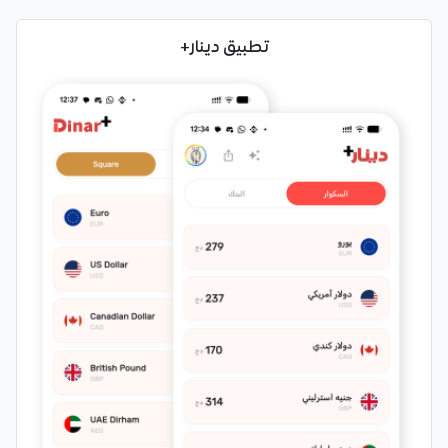
تطبيق دينار+