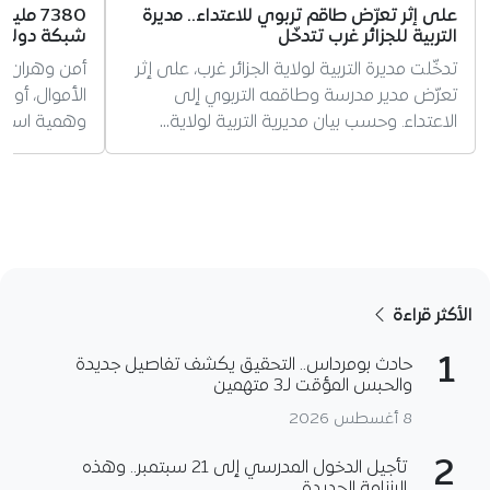
على إثر تعرّض طاقم تربوي للاعتداء.. مديرة
7380 م
التربية للجزائر غرب تتدخّل
شبكة دولية 
تدخّلت مديرة التربية لولاية الجزائر غرب، على إثر
أمن وهران 
تعرّض مدير مدرسة وطاقمه التربوي إلى
الاعتداء. وحسب بيان مديرية التربية لولاية…
وهمية استُغل
الأكثر قراءة
1
حادث بومرداس.. التحقيق يكشف تفاصيل جديدة
والحبس المؤقت لـ3 متهمين
8 أغسطس 2026
2
تأجيل الدخول المدرسي إلى 21 سبتمبر.. وهذه
الرزنامة الجديدة