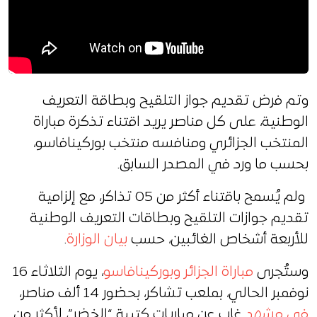
وتم فرض تقديم جواز التلقيح وبطاقة التعريف
الوطنية، على كل مناصر يريد اقتناء تذكرة مباراة
المنتخب الجزائري ومنافسه منتخب بوركينافاسو،
بحسب ما ورد في المصدر السابق.
ولم يُسمح باقتناء أكثر من 05 تذاكر، مع إلزامية
تقديم جوازات التلقيح وبطاقات التعريف الوطنية
للأربعة أشخاص الغائبين، حسب
بيان الوزارة
.
وستُجرى
مباراة الجزائر وبوركينافاسو
، يوم الثلاثاء 16
نوفمبر الحالي، بملعب تشاكر، بحضور 14 ألف مناصر،
في مشهد
غاب عن مباريات كتيبة “الخضر”، لأكثر من