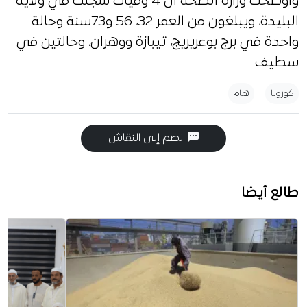
وأوضحت وزارة الصحة أن 4 وفيات سجلت في ولاية
البليدة، ويبلغون من العمر 32، 56 و73سنة وحالة
واحدة في برج بوعريريج، تيبازة ووهران، وحالتين في
سطيف.
كورونا
هام
انضم إلى النقاش
طالع أيضا