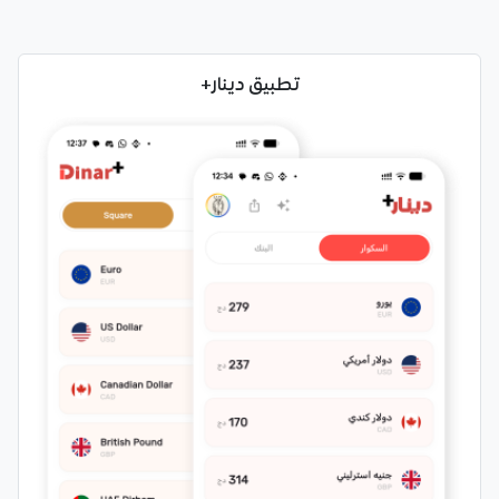
تطبيق دينار+