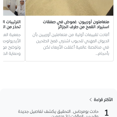
متعاملون أوربيون: غموض في صفقات
الترتيبات ال
استيراد القمح من طرف الجزائر
تحذر من الس
أفادت تقييمات أولية من متعاملين أوربيين بأن
جمعية العلم
الديوان المهني للحبوب اشترى قمح الطحين
الأيديولوجي 
في مناقصة عالمية أغلقت الأربعاء لكن
وتوضح موقفه
بأحجام…
وحماية الطف
الأكثر قراءة
1
حادث بومرداس.. التحقيق يكشف تفاصيل جديدة
والحبس المؤقت لـ3 متهمين