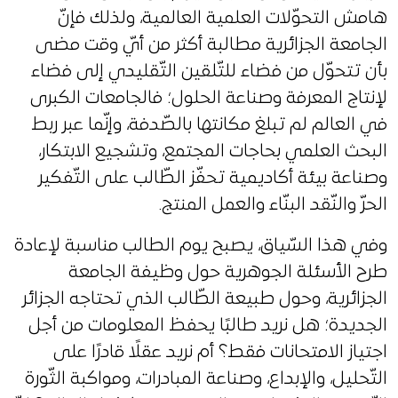
هامش التحوّلات العلمية العالمية، ولذلك فإنّ
الجامعة الجزائرية مطالبة أكثر من أيّ وقت مضى
بأن تتحوّل من فضاء للتّلقين التّقليدي إلى فضاء
لإنتاج المعرفة وصناعة الحلول؛ فالجامعات الكبرى
في العالم لم تبلغ مكانتها بالصّدفة، وإنّما عبر ربط
البحث العلمي بحاجات المجتمع، وتشجيع الابتكار،
وصناعة بيئة أكاديمية تحفّز الطّالب على التّفكير
الحرّ والنّقد البنّاء والعمل المنتج.
وفي هذا السّياق، يصبح يوم الطالب مناسبة لإعادة
طرح الأسئلة الجوهرية حول وظيفة الجامعة
الجزائرية، وحول طبيعة الطّالب الذي تحتاجه الجزائر
الجديدة؛ هل نريد طالبًا يحفظ المعلومات من أجل
اجتياز الامتحانات فقط؟ أم نريد عقلًا قادرًا على
التّحليل، والإبداع، وصناعة المبادرات، ومواكبة الثّورة