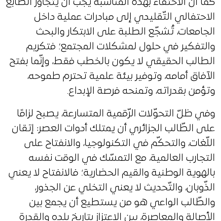
كما أنّ الاحتفاء بهذه المناسبة يجب أن يتجاوز الطّابع
الاحتفالي التّقليدي إلى مبادرات عملية داخل
الجامعات، تُشجّع الطلبة على الابتكار والبحث
والتفكير في حلول لمشكلات المجتمع؛ فتكريم
الطالب الحقيقي لا يكون بالخطب فقط، وإنّما بفتح
الآفاق أمامه، وتوفير بيئة علمية تحترم طموحه،
وتؤمن بقدراته، وتمنحه فرصة الإبداع.
وفي ظلّ التحوّلات الرّقمية المتسارعة، يصبح لزامًا
على الطّالب الجزائري أن يمتلك أدوات العصر: إتقان
اللّغات، والتحكّم في التكنولوجيا، والانفتاح على
التجارب العالمية، مع التمسّك في الوقت نفسه
بالهوية الوطنية والقيم الحضارية؛ فالانفتاح لا يعني
الذّوبان، والتّحديث لا يعني التخلي عن الجذور،
والطّالب الواعي هو من يستطيع أن يجمع بين
الأصالة والمعاصرة، بين الاعتزاز بتاريخ بلده والقدرة