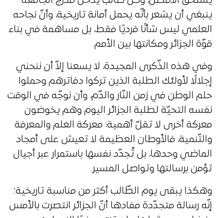
يستحق الأفضل، وكلّ طالب يدخل مدرج الجامعة
ينبغي أن يشعر بأنّه يحمل أمانة تاريخية، وأنّ نجاحه
العلمي ليس شأنًا فرديًا فقط، بل مساهمة في بناء
قوّة الجزائر ومكانتها بين الأمم.
وفي هذه الذّكرى المجيدة، لا يسعنا إلاّ أن ننحني
إجلالًا لأولئك الطلبة الذين تركوا دفاترهم وحملوا
حلم الوطن في زمن النّار والدّم، وأن نوجّه في الوقت
نفسه التحيّة لطلبة الجزائر اليوم وهم يخوضون
معركة أخرى لا تقلّ أهمية: معركة العلم والمعرفة
والتّنمية، فالأوطان العظيمة لا تعيش على أمجاد
الماضي وحدها، بل تُجدّد نفسها باستمرار عبر أجيال
تؤمن برسالتها وتواصل المسير.
وهكذا يبقى يوم الطّالب أكثر من مناسبة تاريخية؛
إنّه رسالة متجدّدة مفادها أنّ الجزائر انتصرت بالأمس