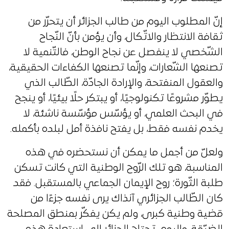
إنّ المطلوب اليوم من طالب الجزائر أن يتحرّر من
ثقافة الانتظار والاتّكال، وأن يؤمن بأنّ النّجاح
الشّخصي لا ينفصل عن نجاح الوطن، فالتّنمية لا
تصنعها الشّعارات، وإنّما تصنعها الكفاءات الحقيقية،
والعقول المنفتحة، والإرادة الجادّة، الطّالب الذي
يطوّر مشروعًا تكنولوجيًا، أو يبتكر حلًا بيئيًا، أو ينجح
في البحث العلمي، أو يؤسّس مؤسّسة ناشئة، لا
يخدم نفسه فقط، بل يفتح نافذة أمل لبلده بأكمله.
ولعلّ من أجمل ما يمكن أن نستحضره في هذه
المناسبة، هو تلك الرّوح الوطنية التي كانت تسكن
طلبة الثّورة؛ روح الإيمان الجماعي بالمستقبل. فقد
كان الطّالب الجزائري آنذاك يرى نفسه جزءًا من
قضية وطنية كبرى، ولم يكن يفكّر بمنطق المصلحة