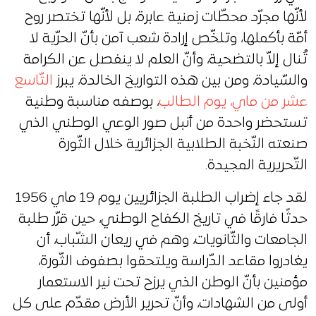
لأنّها مجرّد محطّات زمنية عابرة، بل لأنّها تختصر روح
أمّة بأكملها، وتلخّص إرادة شعب آمن بأنّ الحرّية لا
تُنال إلاّ بالتضحية، وأنّ العلم لا ينفصل عن الكرامة
والسّيادة، ومن بين هذه التواريخ الخالدة، يبرز
التّاسع
عشر من ماي، يوم الطالب
، بوصفه مناسبة وطنية
تستحضر واحدة من أنبل صور الوعي الوطني الذي
صنعته النّخبة الطلابية الجزائرية خلال الثّورة
التّحريرية المجيدة.
لقد جاء إضراب الطلبة الجزائريين يوم 19 ماي 1956
حدثًا فارقًا في تاريخ الكفاح الوطني، حين قرّر طلبة
الجامعات والثّانويات، وهم في ريعان الشّباب، أن
يغادروا مقاعد الدّراسة ويلتحقوا بصفوف الثّورة،
مؤمنين بأنّ الوطن الذي يرزح تحت نير الاستعمار
أولى من الشهادات، وأنّ تحرير الأرض مقدّم على كل