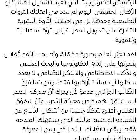
الرّقمية والتكنولوجية التي تعيد تشكيل العالم؟ إنّ
الرّهان الحقيقي اليوم لم يعد في امتلاك الثروات
الطبيعية وحدها، بل في امتلاك الثّروة البشرية
القادرة على تحويل المعرفة إلى قوّة اقتصادية
وتنموية.
لقد تغيّر العالم بصورة مذهلة، وأصبحت الأمم تُقاس
بقدرتها على إنتاج التكنولوجيا والبحث العلمي
والذّكاء الاصطناعي والابتكار الصّناعي، لا بعدد
سكانها أو مساحة أراضيها فقط، ومن هنا فإنّ
الطّالب الجزائري مدعوّ لأن يدرك أنّ معركة العصر
ليست أقلّ أهمية من معركة التّحرير، وأنّ التفوّق
العلمي أصبح شكلًا جديدًا من أشكال الدّفاع عن
السّيادة الوطنية؛ فالبلد الذي يستهلك المعرفة
فقط يبقى تابعًا، أمّا البلد الذي ينتج المعرفة
فيمتلك قراره ومستقبله.