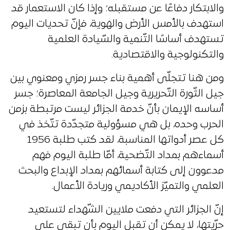
والابتكار دفاعًا عن مستقبله؛ وإذا كان الاستعمار قد
استهدف بالأمس الأرض والهوية، فإنّ تحديات اليوم
تستهدف أساسًا التّنمية والسّيادة العلمية
والتكنولوجية والاقتصادية.
ومن هنا تتجلّى أهمية بناء جسر رمزي ومعنوي بين
جيل الثّورة التّحريرية وجيل الجامعة المعاصرة؛ جسر
أساسه الإيمان بأنّ خدمة الجزائر ليست مرتبطة بزمن
الحرب وحده، بل هي مسؤولية متجدّدة تتّخذ في
كل عصر أدواتها المناسبة، لقد كتب طلبة 1956
أسماءهم بمداد التّضحية، أمّا طلبة اليوم فهم
مدعوون إلى كتابة أسمائهم بمداد الإبداع والبحث
العلمي والتميّز الأكاديمي وريادة الأعمال.
إنّ الجزائر التي دفعت ملايين الشّهداء لتستعيد
حرّيتها، لا يمكن أن تقبل اليوم بأن تبقى على