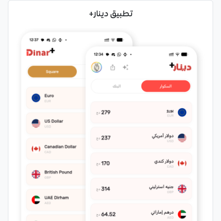
تطبيق دينار+