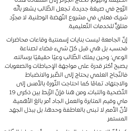
الضيّقة، واليوم، تحتاج الجزائر إلى استعادة هذه
الرّوح في صيغة جديدة، تجعل الطّالب يشعر بأنّه
شريك فعلي في مشروع النّهضة الوطنية، لا مجرّد
متلقٍّ للخدمات التّعليمية.
إنّ الجامعة ليست بنايات إسمنتية وقاعات محاضرات
فحسب، بل هي قبل كلّ شيء فضاء لصناعة
الوعي؛ وحين يملك الطّالب وعيًا حقيقيًا برسالته،
يصبح أكثر قدرة على مواجهة الإحباطات والصعوبات.
فالنّجاح العلمي يحتاج إلى الصّبر والانضباط
والاجتهاد، تمامًا كما احتاجت الثّورة بالأمس إلى
التّضحية والثبات، ومن هنا فإنّ الرّبط بين ذكرى 19
ماي وقيم المثابرة والعمل الجاد أمر بالغ الأهمية،
لأنّ الأمم لا تبنى بالعاطفة وحدها، بل ببذل الجهد
المستمر.