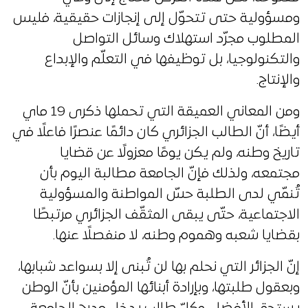
ومسؤولية حتى تتحوّل إلى إنجازات حقيقية، فليس
المطلوب مجرّد استهلاك وسائل التواصل
والتكنولوجيا، بل توظيفها في التعلّم والإبداع
والإنتاج.
ومن المعاني العميقة التي تحملها ذكرى 19 ماي
أيضًا، أنّ الطالب الجزائري كان دائمًا عنصرًا فاعلًا في
تاريخ وطنه، ولم يكن يومًا معزولًا عن قضايا
مجتمعه، ولذلك فإنّ الجامعة مطالبة اليوم بأن
تُنمّي لدى الطلبة حسّ المواطنة والمسؤولية
الاجتماعية، حتّى يبقى المثقّف الجزائري مرتبطًا
بقضايا شعبه وهموم وطنه، لا منفصلًا عنها.
إنّ الجزائر التي نحلم بها لن تُبنى إلا بسواعد شبابها،
وبعقول طلبتها، وبإرادة أبنائها المؤمنين بأنّ الوطن