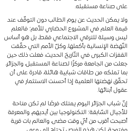
على صناعة مستقبله.
ولا يمكن الحديث عن يوم الطالب دون التوقّف عند
قيمة العلم في المشروع الحضاري للأمم؛ فالعلم
ليس وسيلة للترقي الاجتماعي فقط، بل هو أساس
النّهضة الإنسانية بأكملها، وكلّ الأمم التي حقّقت
القفزات الكبرى في التّاريخ الحديث، فعلت ذلك حين
جعلت من الجامعة مركزًا لصناعة المستقبل، والجزائر،
بما تملكه من طاقات شبابية هائلة، قادرة على أن
تحقّق نهضتها العلمية إذا أحسنت الاستثمار في
عقول أبنائها.
إنّ شباب الجزائر اليوم يمتلك فرصًا لم تكن متاحة
للأجيال السّابقة؛ التكنولوجيا بين أيديهم، والمعرفة
أصبحت أقرب من أيّ وقت مضى، والعالم بات قرية
مفتوحة، لكن هذه الفرص تحتاج إلى وعي