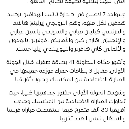
التي انتهت بثلاثية نظيفة لصالح “التانغو”.
ويتواجد 7 لاعبين في صدارة ترتيب الهدافين برصيد
هدفين لكل منهم، وهم النرويجي إيرلينج هالاند
والفرنسي كيليان مبابي والسويدي ياسين عياري
والإنجليزي هاري كين والأمريكي فولارين بالوجون
والألماني كاي هافرتز والنيوزيلندي إيليا جست.
وأشهر حكام البطولة 41 بطاقة صفراء خلال الجولة
الأولى، مقابل 3 بطاقات حمراء موزعة جميعها في
المباراة الافتتاحية بين المكسيك وجنوب أفريقيا.
وشهدت الجولة الأولى حضورا جماهيريا كبيرا، حيث
تجاوزت المباراة الافتتاحية بين المكسيك وجنوب
أفريقيا 80 ألف متفرج، فيما استقطبت مباراة فرنسا
والسنغال نفس العدد تقريبا.