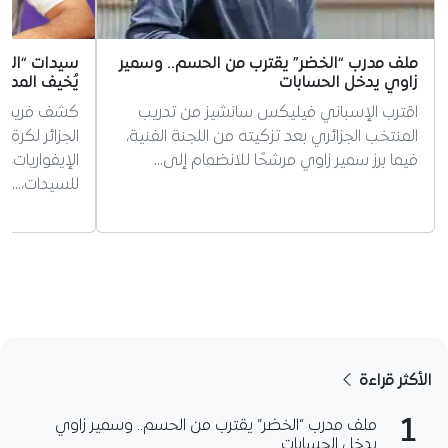
ملف مدرب “الخضر” يقترب من الحسم.. وسمير
سيدات “الخضر
زاوي يدخل الحسابات
يُخيف المدر
اقترب الإسباني فيليكس سانشيز من تدريب
كشف فريد ب
المنتخب الجزائري بعد تزكيته من اللجنة الفنية،
الجزائر لكرة
فيما برز سمير زاوي مرشحًا للانضمام إلى…
الإيفواريات،
للسيدات،…
الأكثر قراءة
1
ملف مدرب “الخضر” يقترب من الحسم.. وسمير زاوي
يدخل الحسابات