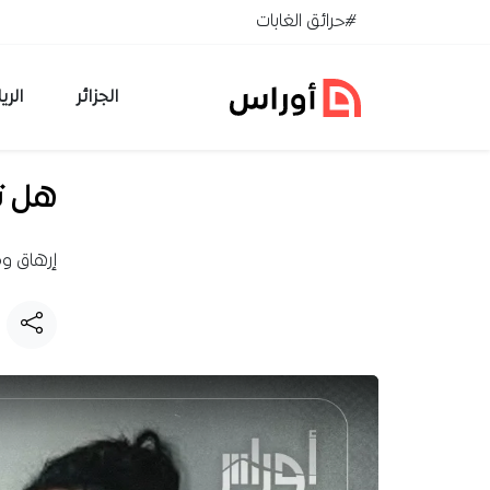
خطي إلى المحتوى
#حرائق الغابات
الجزائر
الري
هل تق
إرهاق وم