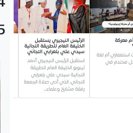
4
5
أم معركة
الرئيس النيجيري يستقبل
سيدات 
الخليفة العام للطريقة التجانية
الإيفوار
سيدي علي بلعرابي التجاني
بن ستي
ث استعماري أم لغة
استقبل الرئيس النيجيري أحمد
كشف فر
دل محتدم في
تينوبو الخليفة العام للطريقة
منتخب س
التجانية سيدي علي بلعرابي
القدم، 
التجاني، الذي أدى صلاة الجمعة
الإيفوا
رفقة مشايخ وعلماء…
إفريقيا