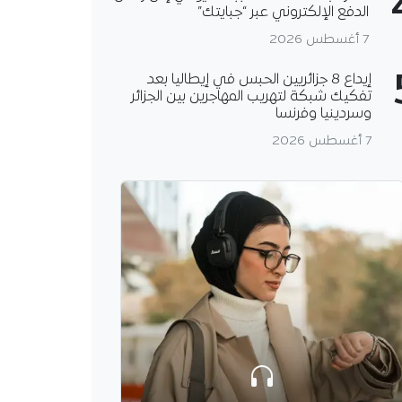
الدفع الإلكتروني عبر “جبايتك”
7 أغسطس 2026
إيداع 8 جزائريين الحبس في إيطاليا بعد
تفكيك شبكة لتهريب المهاجرين بين الجزائر
وسردينيا وفرنسا
“الخضر” في مواجهة
يات.. ماذا يُخيف المدرب
7 أغسطس 2026
تي؟
يد بن ستيتي مدرب
يدات الجزائر لكرة
مخاوفه، قبل مواجهة
ريات، في ربع نهائي كأس
 للسيدات،…