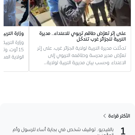
على إثر تعرّض طاقم تربوي للاعتداء.. مديرة
وزارة التربي
التربية للجزائر غرب تتدخّل
وزارة التربية
تدخّلت مديرة التربية لولاية الجزائر غرب، على إثر
15 أوت، وت
تعرّض مدير مدرسة وطاقمه التربوي إلى
الولاية المس
الاعتداء. وحسب بيان مديرية التربية لولاية…
الأكثر قراءة
1
بالفيديو.. توقيف شخص في بجاية أساء للرسول وأم