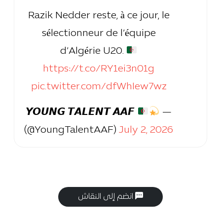
Razik Nedder reste, à ce jour, le
sélectionneur de l’équipe
d’Algérie U20.
https://t.co/RY1ei3n01g
pic.twitter.com/dfWhIew7wz
— 𝙔𝙊𝙐𝙉𝙂 𝙏𝘼𝙇𝙀𝙉𝙏 𝘼𝘼𝙁
(@YoungTalentAAF)
July 2, 2026
انضم إلى النقاش