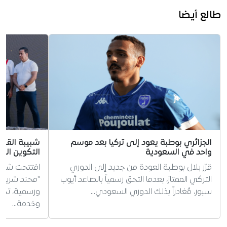
طالع أيضا
الجزائري بوطبة يعود إلى تركيا بعد موسم
شبيبة القبائ
واحد في السعودية
التكوين الجد
قرّر بلال بوطبة العودة من جديد إلى الدوري
افتتحت شبيبة
التركي الممتاز، بعدما التحق رسمياً بالصاعد أيوب
"محند شريف
سبور، مُغادراً بذلك الدوري السعودي…
ورسمية، تخليد
وخدمة…