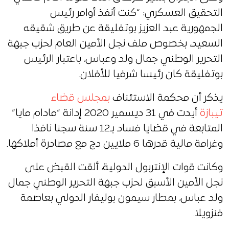
التحقيق العسكري: “كنت أنفذ أوامر رئيس
الجمهورية عبد العزيز بوتفليقة عن طريق شقيقه
السعيد، بخصوص ملف نجل الأمين العام لحزب جبهة
التحرير الوطني جمال ولد وعباس، باعتبار الرئيس
بوتفليقة كان رئيسا شرفيا للأفلان.
يذكر أن محكمة الاستئناف
بمجلس قضاء
تيبازة
أيدت في 31 ديسمير 2020 إدانة “مادام مايا”
المتابعة في قضايا فساد بـ12 سنة سجنا نافذا
وغرامة مالية قدرها 6 ملايين دج مع مصادرة أملاكها.
وكانت قوات الإنتربول الدولية، ألقت القبض على
نجل الأمين الأسبق لحزب جبهة التحرير الوطني جمال
ولد عباس، بمطار سيمون بوليفار الدولي بعاصمة
فنزويلا.