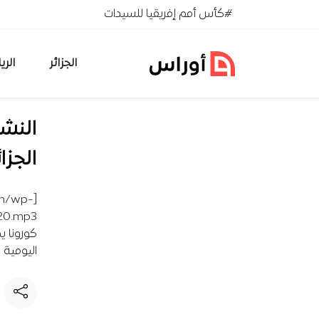
خطي إلى المحتوى
#كأس أمم إفريقيا للسيدات
الجزائر
الري
النشر
الجزائ
om/wp-
كورونا ي
اليومية