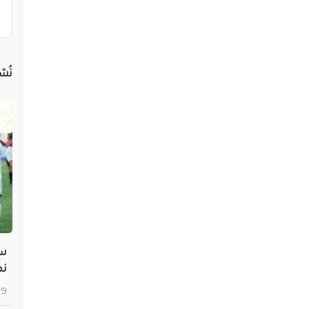
نُش
سي
نص
9 أغسطس 2026