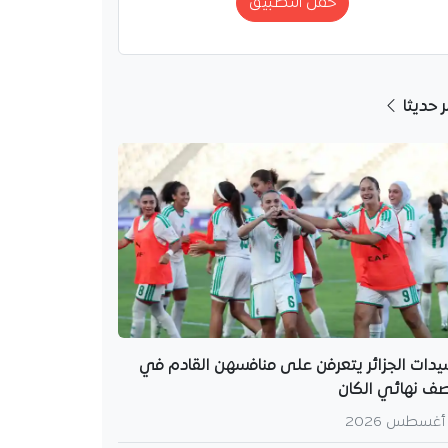
حمّل التطبيق
ر حديثا
دات الجزائر يتعرفن على منافسهن القادم في
ف نهائي الكان