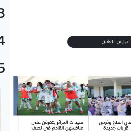
3
4
م إلى النقاش
5
 في المنح وفرص
سيدات الجزائر يتعرفن على
سقوط م
 قرارات جديدة
منافسهن القادم في نصف
بحياته..