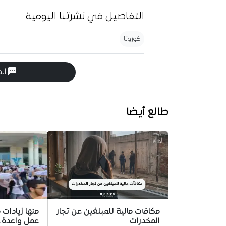
التفاصيل في نشرتنا اليومية
كورونا
انض
طالع أيضا
مكافآت مالية للمبلغين عن تجار
منها زيادات
المخدرات
عمل واعدة..