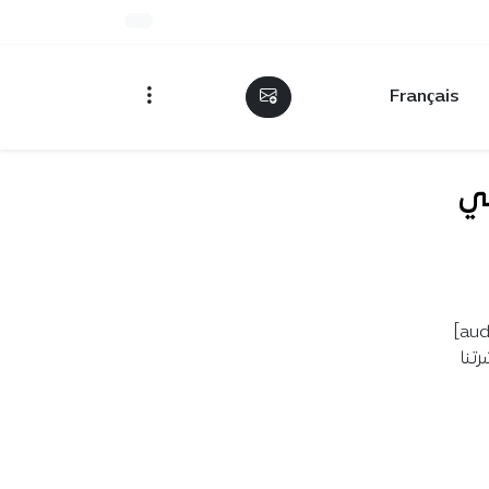
Français
في
content/uploads/2020/03/corona-nachra-22mars2020.mp3"][/audio]
تنا