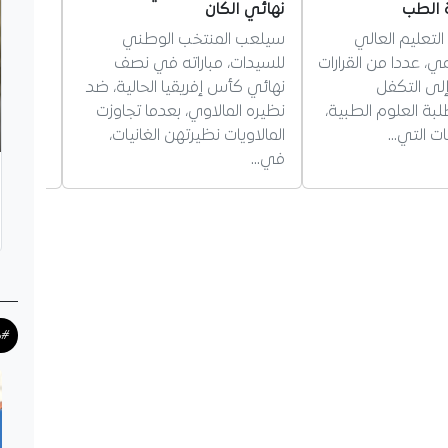
 الطب
نهائي الكان
في الجز
التعليم العالي
سيلعب المنتخب الوطني
نجح فري
ي، عددا من القرارات
للسيدات، مباراته في نصف
لى التكفل
نهائي كأس إفريقيا الحالية، ضد
بتمدد ش
بة العلوم الطبية،
نظيره المالاوي، بعدما تجاوزت
مستوى ا
ات التي…
المالاويات نظيرتهن الغانيات،
في…
#ك