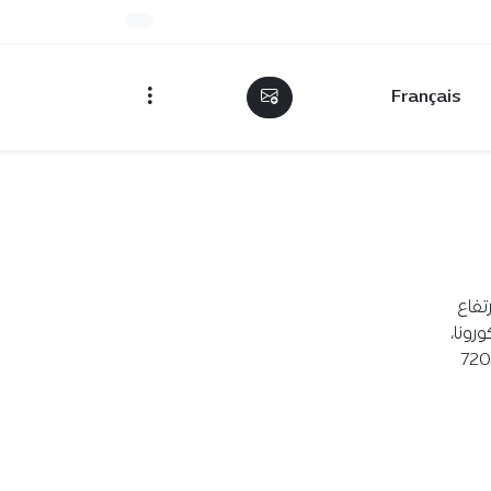
Français
playlist ids="48203"] [mks_accordion]="ارتفاع
فيات جديدة بكورونا،
فيات إلى 555، فيما أحصت ارتفاعا ملحوظا في الإصابات بلغ 7201