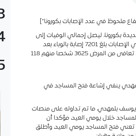
3
4
صحة اليوم7 وفيات جديدة بكورونا، ليصل إجمالي الوفيات إلى
555، فيما أحصت ارتفاعا ملحوظا في الإصابات بلغ 7201 إصابة بالوباء بعد
تسجيل 182 إصابة جديدة، في حين تعافى من المرض 3625 شخصا منهم 118
5
mks_accordion_item=”بلمهدي ينفي إشاعة فتح المساجد في
ف يوسف بلمهدي، ما تم تداوله على منصات
ساجد خلال يومي العيد، مؤكدا أن
 تعني فتح المساجد يومي العيد، وأطلق