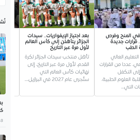
نُش
 في المنح وفرص
بعد اجتياز الإيفواريات.. سيدات
تعاون ز
 قرارات جديدة
الجزائر يتأهلن إلى كأس العالم
مشتركة.
 الطب
لأول مرة عبر التاريخ
تبحثان آ
التعليم العالي
تأهل منتخب سيدات الجزائر لكرة
بحثت سف
ي، عددا من القرارات
القدم، لأول مرة عبر التاريخ، إلى
أوزبكست
لى التكفل
نهائيات كأس العالم التي
الزراعة
بة العلوم الطبية،
ستُجرى عام 2027 في البرازيل،…
الزراعي
ات التي…
وتبادل 
بع
كأ
8 أغسطس 2026