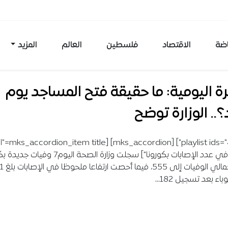
اضة
الاقتصاد
فلسطين
العالم
المزيد
ة اليومية: ما حقيقة فتح المساجد يوم
؟.. الوزارة توضح
[ [mks_accordion_item title
ملحوظ في عدد الإصابات بكورونا"] سجلت وزارة الصحة اليوم7 و
ليصل إجمالي الو
باء بعد تسجيل 182…