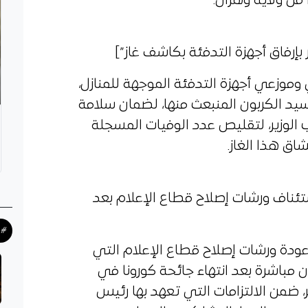
 من ولاية وهران.
ي وموزعي أجهزة التدفئة الموجهة للمنازل،
يد الكربون المنبعث منها، لضمان سلامة
 الوزير، لتقليص عدد الوفيات المسجلة
ق هذا الغاز.
mks_accordion_item=”استئناف ورشات إصلاح قطاع الإعلام بعد
#ح
 عودة ورشات إصلاح قطاع الإعلام التي
ن مباشرة بعد انتهاء جائحة كورونا في
ر، ضمن الالتزامات التي تعهد بها رئيس