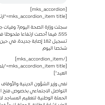
[mks_accordion]
[mks_accordion_item title=”ارتفاع ملحوظ في عدد الإصابات بكورونا”]
سجلت وزارة ال
شخصا اليوم.
[/mks_accordion_item]
[ title
العيد”]
نفى وزير الشؤون الدينية والأوقا
التواصل الاجتماعي بخصوص فتح الم
الحملة الوطنية لتعقيم المساجد لا