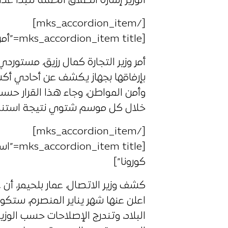
الوزير إشارة انطلاق الحملة لتبدأ غدا
[/mks_accordion_item]
[mks_accordion_item title=”أمر بإرفاق أجهزة التدفئة بكاشف غاز”]
أمر وزير التجارة كمال رزيق، مستورد
بإرفاقها بجهاز يكشف عن أحادي أكس
وأمن المواطن، وجاء هذا القرار حسب
خلال كل موسم شتوي نتيجة استنشا
[/mks_accordion_item]
[ title
كورونا”]
كشف وزير الاتصال، عمار بلحيمر، أن
اعلن عنها شهر يناير المنصرم، ستكو
البلاد، وتندرج الإصلاحات حسب الوزي