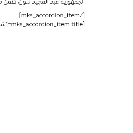
الجمهورية عبد المجيد تبون، ضمن 
[/mks_accordion_item]
[mks_accordion_item title=”شاهد الفيديو”]