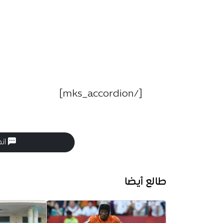
[/mks_accordion]
انض
طالع أيضا