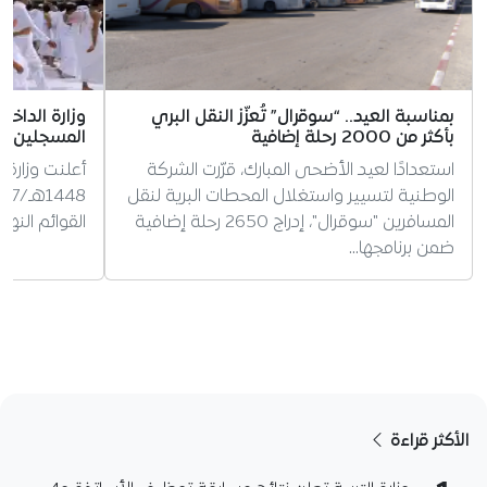
بمناسبة العيد.. “سوقرال” تُعزّز النقل البري
وزارة الداخ
بأكثر من 2000 رحلة إضافية
المسجلين ل
استعدادًا لعيد الأضحى المبارك، قرّرت الشركة
أعلنت وزارة 
الوطنية لتسيير واستغلال المحطات البرية لنقل
المسافرين "سوقرال"، إدراج 2650 رحلة إضافية
القوائم النه
ضمن برنامجها…
الأكثر قراءة