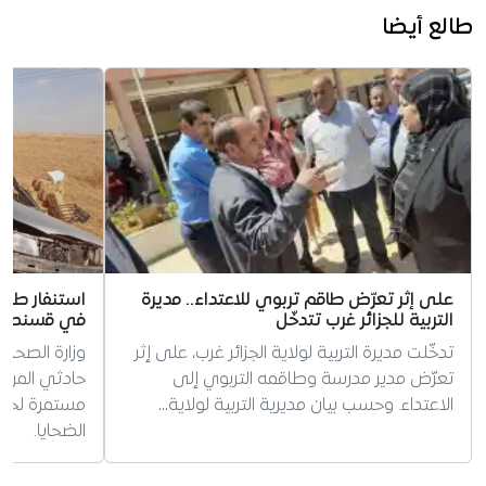
طالع أيضا
على إثر تعرّض طاقم تربوي للاعتداء.. مديرة
استنفار طبي
التربية للجزائر غرب تتدخّل
في قسنطينة
تدخّلت مديرة التربية لولاية الجزائر غرب، على إثر
وزارة الصحة 
تعرّض مدير مدرسة وطاقمه التربوي إلى
حادثي المرور
الاعتداء. وحسب بيان مديرية التربية لولاية…
مستمرة لحال
الضحايا.