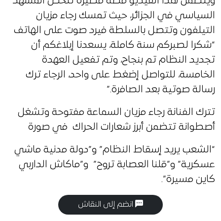
ويتضمن هذا الفيديو قصة قصيرة تلخص المشهد
السياسي في الجزائر، حيث تمسك رجاء مزيان
التيلفون وتتصل بالسلطة فيرد صوت على الهاتف
“شكرا لصبركم سنة كاملة، يسعدنا إبلاغكم أن
تجديد النظام تم بنجاح، وتم تفعيل العهدة
الخامسة، للتواصل إضغط على واحد، الرجاء ترك
رسالة صوتية بعد الصافرة.”
تترك الفنانة رجاء مزيان السماعة مفتوحة وتشغل
أصطوانة تتضمن أبرز شعارات الحراك في صورة
“الشعب يريد إسقاط النظام” و”دولة مدنية ماشي
عسكرية” و”قلنا العصابة تروح” و”ماكاش الداربي
كاين مسيرة”.
انضم إلى النقاش