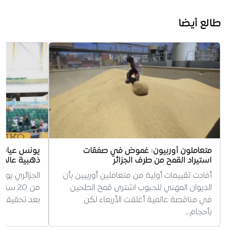
طالع أيضا
متعاملون أوربيون: غموض في صفقات
يونس عياشي 
استيراد القمح من طرف الجزائر
ذهبية عالمي
أفادت تقييمات أولية من متعاملين أوربيين بأن
الجزائري يون
الديوان المهني للحبوب اشترى قمح الطحين
من 20 
في مناقصة عالمية أغلقت الأربعاء لكن
بعد تحقيقه قفز
بأحجام…