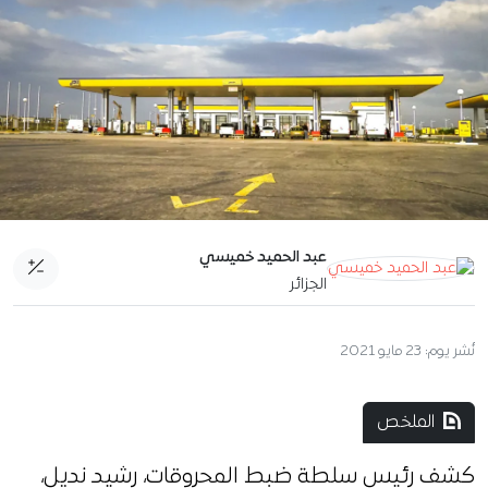
عبد الحميد خميسي
الجزائر
نُشر يوم:
23 مايو 2021
الملخص
كشف رئيس سلطة ضبط المحروقات، رشيد نديل،