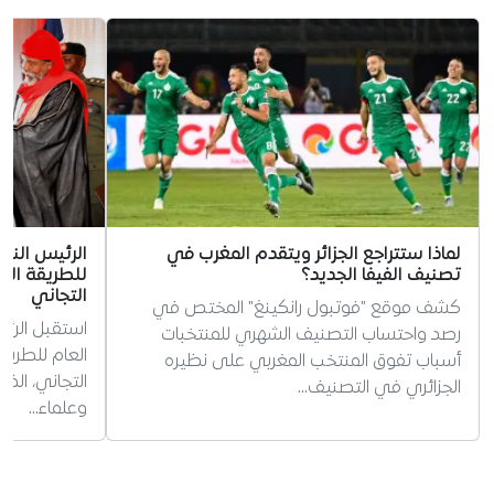
لماذا ستتراجع الجزائر ويتقدم المغرب في
الرئيس الني
تصنيف الفيفا الجديد؟
للطريقة الت
التجاني
كشف موقع "فوتبول رانكينغ" المختص في
استقبل الرئي
رصد واحتساب التصنيف الشهري للمنتخبات
العام للطريق
أسباب تفوق المنتخب المغربي على نظيره
التجاني، ال
الجزائري في التصنيف…
وعلماء…