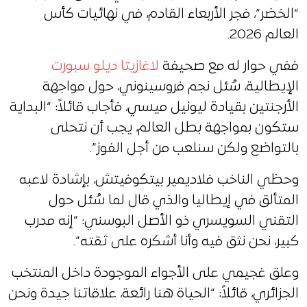
“الخضر”، فجر الأربعاء القادم، في نهائيات كأس
العالم 2026.
ففي حوار له مع صحيفة
لاغازيتا ديلو سبورت
الإيطالية، سُئل نجم فروسينوني، حول مواجهة
الأرجنتين بقيادة ليونيل ميسي، فأجاب قائلاً: “البداية
ستكون بمواجهة بطل العالم، يجب أن نتحلى
بالتواضع ولكن سنلعب من أجل الفوز”.
وحظي الناخب فلاديمير بيتكوفيتش، بإشادة لاعبه
المتألق في إيطاليا والذي قال لما سُئل حول
التقني السويسري ذو الأصل البوسني: “إنه مدرب
كبير، نحن نثق فيه وأنا أشكره على ثقته”.
وعلق غجيمي على الأجواء الموجودة داخل المنتخب
الجزائري، قائلاً: “الحياة هنا رائعة، علاقاتنا جيدة ونحن