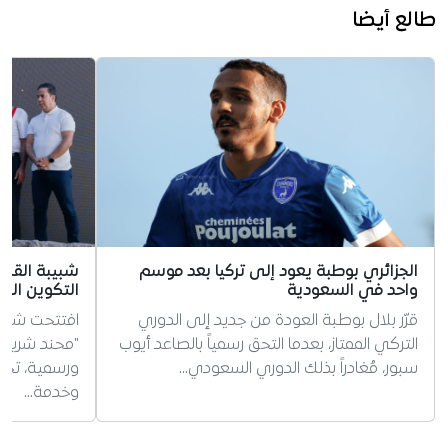
طالع أيضا
الجزائري بوطبة يعود إلى تركيا بعد موسم
شبيبة القبائ
واحد في السعودية
التكوين الجد
قرّر بلال بوطبة العودة من جديد إلى الدوري
افتتحت شبيبة
التركي الممتاز، بعدما التحق رسمياً بالصاعد أيوب
"محند شريف
سبور، مُغادراً بذلك الدوري السعودي…
ورسمية، تخليد
وخدمة…