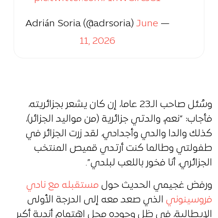
June
— Adrián Soria (@adrsoria)
11, 2026
وسُئل صاحب الـ23 عاما، إن كان يشعر بجزائريته،
فأجاب: “نعم، والدتي جزائرية (من مواليد الجزائر)،
كذلك والدا والدي وأجدادي، لقد زرت الجزائر في
طفولتي وطالما كنت أرتدي قميص المنتخب
الجزائري، أنا فخور باللعب لبلدي”.
ورفض غجيمي الحديث حول
مستقبله مع نادي
فروسينوني
الذي صعد معه إلى الدرجة الأولى
الإيطالية، في ظل وجوده محل اهتمام أندية أكبر