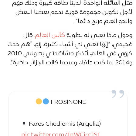
مثل العائلة الواحدة. لدينا طاقة كبيرة وذلك مهم
لأجل تكوين مجموعة قوية، ندعم بعضنا البعض
والجو العام مريح دائما”.
وحول ماذا تعني له بطولة
كأس العالم
، قال
غجيمي: “إنها تعني لي أشياء كثيرة، إنها أهم حدث
كروي في العالم، أتذكر مشاهدتي بطولتي 2010
و2014 لما كنت طفلا، وعندما كانت الجزائر حاضرة”.
FROSINONE
Fares Ghedjemis (Argelia)
pic.twitter.com/1nWCircJS1