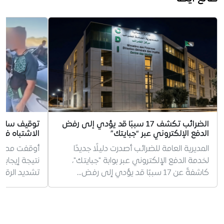
الضرائب تكشف 17 سببًا قد يؤدي إلى رفض
توقيف سائق 
الدفع الإلكتروني عبر “جبايتك”
الاشتباه في 
المديرية العامة للضرائب أصدرت دليلًا جديدًا
أوقفت مصالح 
لخدمة الدفع الإلكتروني عبر بوابة "جبايتك"،
نتيجة إيجابية
كاشفةً عن 17 سببًا قد يؤدي إلى رفض…
تشديد الرقاب