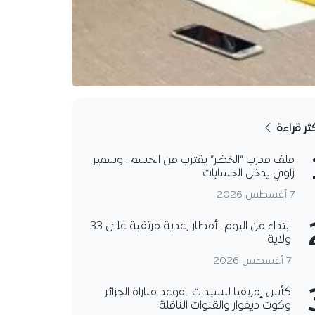
كثر قراءة
ملف مدرب “الخضر” يقترب من الحسم.. وسمير
زاوي يدخل الحسابات
7 أغسطس 2026
ابتداء من اليوم.. أمطار رعدية مرتقبة على 33
ولاية
7 أغسطس 2026
كأس إفريقيا للسيدات.. موعد مباراة الجزائر
وكوت ديفوار والقنوات الناقلة