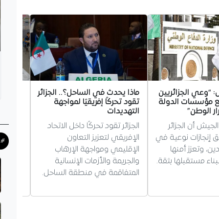
 “وعي الجزائريين
ماذا يحدث في الساحل؟.. الجزائر
نحو مي
ع مؤسسات الدولة
تقود تحركًا إفريقيًا لمواجهة
ار الوطن”
التهديدات
بين سؤا
المستقب
جيش أن الجزائر
الجزائر تقود تحركًا داخل الاتحاد
يرى كات
 إنجازات نوعية في
الإفريقي لتعزيز التعاون
#ح
الحقيقي
ين، وتعزز أمنها
الإقليمي ومواجهة الإرهاب
أن تنتص
بناء مستقبلها بثقة.
والجريمة والأزمات الإنسانية
الفرنسي
المتفاقمة في منطقة الساحل.
الإنجليز