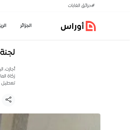
خطي إلى المحتوى
#حرائق الغابات
الجزائر
الري
لجنة 
أجازت، ا
زكاة الم
تعطيل ال