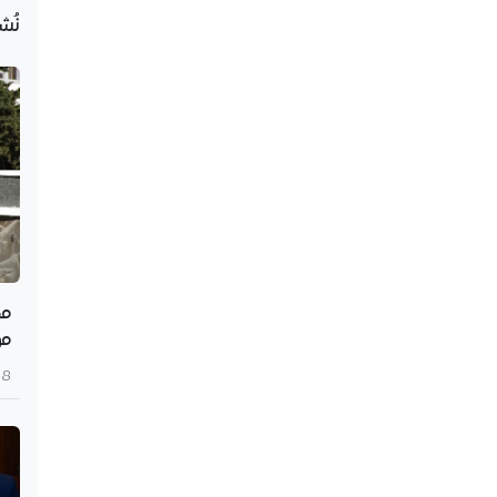
نُش
مج
مؤ
8 أغسطس 2026