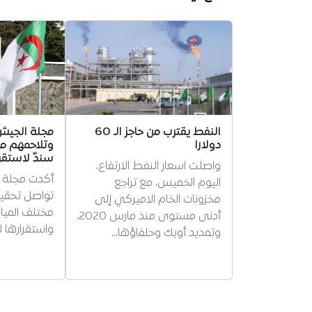
النفط يقترب من حاجز الـ 60
مجلة الجيش:
دولارا
وتلاحمهم م
سندٌ لاستقر
واصلت اسعار النفط الارتفاع،
أكدت مجلة ال
اليوم الخميس، مع تراجع
تواصل تحقيق
مخزونات الخام الاميركي إلى
مختلف المياد
أدنى مستوى منذ مارس 2020،
واستقرارها ل
وتمديد أوبك وحلفاؤها…