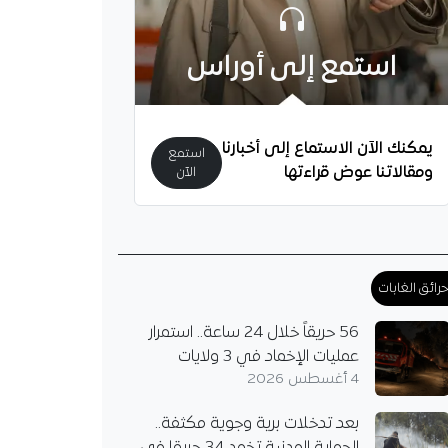
استمع إلى أوراس
يمكنك الآن الاستماع إلى أخبارنا
استمع
ومقالاتنا عوض قراءتها
الآن
ثاق وطني للتربية في
أفق 2050.. المدرسة الجزائرية
ل الهويّة ورهانات
ل (ج1)
ب المقال أنّ الرهان
رائق الغابات
 للمدرسة الجزائرية ليس
ر الإنجليزية على
56 حريقاً خلال 24 ساعة.. استمرار
ة أو العربية على
عمليات الإخماد في 3 ولايات
ية، بل عندما…
4 أغسطس 2026
بعد تدخلات برية وجوية مكثفة..