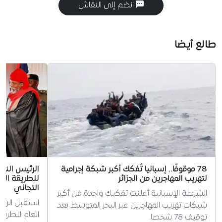
انضم إلى النقاش
طالع أيضا
78 موقوفًا.. إسبانيا تُفكك أكبر شبكة إجرامية
الرئيس الني
لتهريب المهاجرين من الجزائر
للطريقة الت
التجاني
الشرطة الإسبانية أعلنت تفكيك واحدة من أكبر
استقبل الرئي
شبكات تهريب المهاجرين عبر البحر المتوسط بعد
العام للطريق
توقيف 78 شخصا.