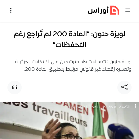
خطي إلى المحتوى
لويزة حنون: “المادة 200 لم تُراجع رغم
التحفظات”
لويزة حنون تنتقد استبعاد مترشحين في الانتخابات الجزائرية
وتعتبره إقصاء غير قانوني مرتبط بتطبيق المادة 200.
الأمينة العامة لحزب العمال لويزة حنون