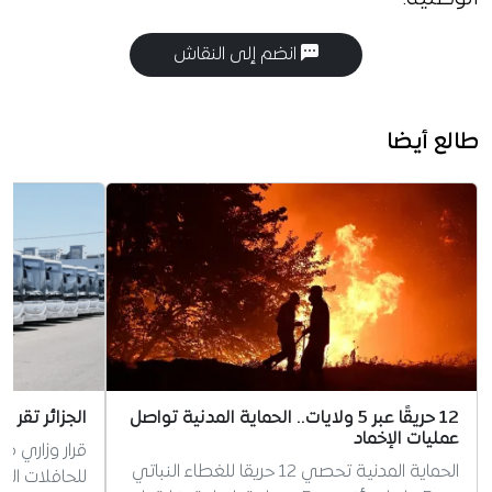
انضم إلى النقاش
طالع أيضا
12 حريقًا عبر 5 ولايات.. الحماية المدنية تواصل
الجزائر تقر 
عمليات الإخماد
قرار وزاري م
الحماية المدنية تحصي 12 حريقا للغطاء النباتي