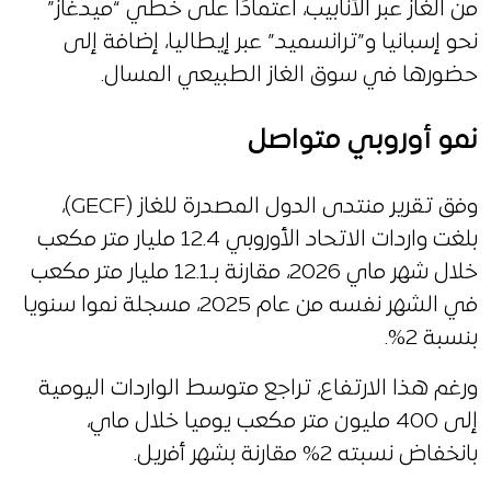
من الغاز عبر الأنابيب، اعتمادًا على خطي “ميدغاز”
نحو إسبانيا و”ترانسميد” عبر إيطاليا، إضافة إلى
حضورها في سوق الغاز الطبيعي المسال.
نمو أوروبي متواصل
وفق تقرير منتدى الدول المصدرة للغاز (GECF)،
بلغت واردات الاتحاد الأوروبي 12.4 مليار متر مكعب
خلال شهر ماي 2026، مقارنة بـ12.1 مليار متر مكعب
في الشهر نفسه من عام 2025، مسجلة نموا سنويا
بنسبة 2%.
ورغم هذا الارتفاع، تراجع متوسط الواردات اليومية
إلى 400 مليون متر مكعب يوميا خلال ماي،
بانخفاض نسبته 2% مقارنة بشهر أفريل.