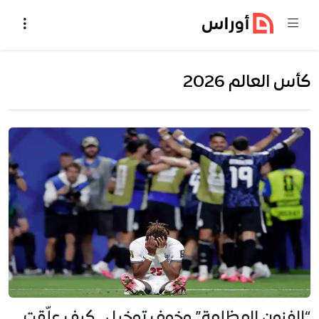
خطي إلى المحتوى
كأس العالم 2026
“الفنون المظلمة” وخوف توخيل.. كيف علّقت