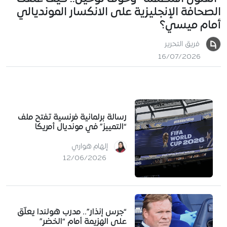
الصحافة الإنجليزية على الانكسار المونديالي
أمام ميسي؟
فريق التحرير
16/07/2026
رسالة برلمانية فرنسية تفتح ملف
“التمييز” في مونديال أمريكا
إلهام هواري
12/06/2026
“جرس إنذار”.. مدرب هولندا يعلّق
على الهزيمة أمام “الخضر”